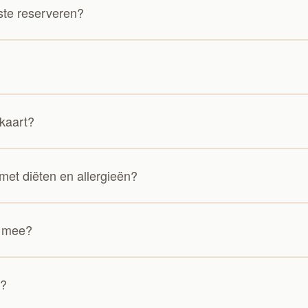
ste reserveren?
?
kaart?
met diëten en allergieën?
Q
 mee?
s?