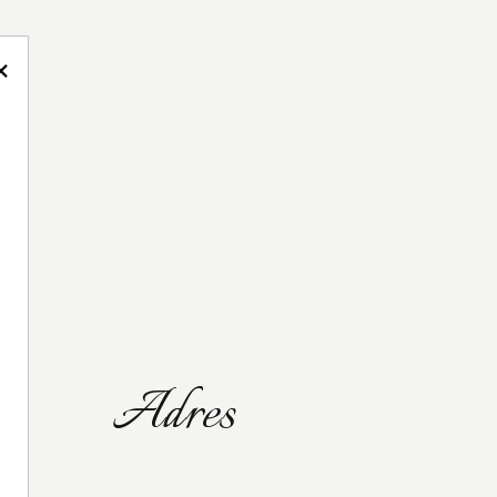
×
Adres