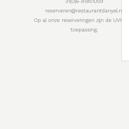
31{0}6-81851059
reserveren@restaurantdanyel.nl
Op al onze reserveringen zijn de UVH 
toepassing.