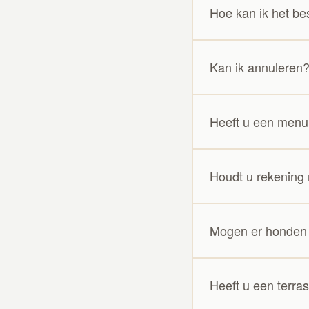
Over ons
Hoe kan ik het be
Onze menu
Kan ik annuleren
Groepen
Heeft u een menu
Impressie
Cadeaubon
Houdt u rekening 
Contact & FA
Mogen er honden
Heeft u een terra