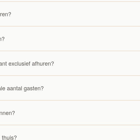
eren?
n?
ant exclusief afhuren?
le aantal gasten?
onnen?
j thuis?