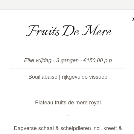
Fruits De Mere
Elke vrijdag - 3 gangen - €150,00 p.p
Openingsuren
Bouillabaise | rijkgevulde vissoep
-
Plateau fruits de mere royal
Ma, Di, Do, Vr
-
18:00 - 00:00
Dagverse schaal & schelpdieren incl. kreeft &
Woensdag