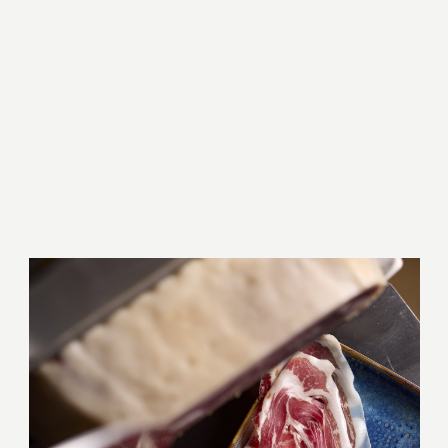
Home
Over ons
Onze menu
Groepen
Impressie
Cadeaubon
Contact & FAQ