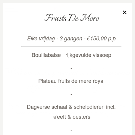
×
Fruits De Mere
Elke vrijdag - 3 gangen - €150,00 p.p
Bouillabaise | rijkgevulde vissoep
-
Welkom in onze wereld vol enthousiasme
Plateau fruits de mere royal
en gastronomische vreugde!
-
Bij ons draait alles om het creëren van een onvergetelijke culinaire ervaring,
Dagverse schaal & schelpdieren incl.
waar elke hap een reis is door de smaken en tradities die ons inspireren.
kreeft & oesters
-